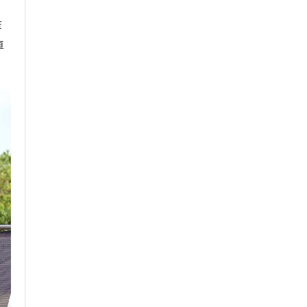
、
等
車