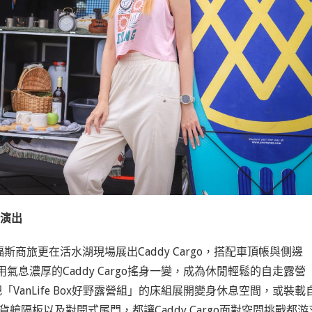
場演出
旅更在活水湖現場展出Caddy Cargo，搭配車頂帳與側邊
商用氣息濃厚的Caddy Cargo搖身一變，成為休閒輕鬆的自走露營
把「VanLife Box好野露營組」的床組展開變身休息空間
，或裝載
貨艙隔板以及對開式尾
門，都讓
Caddy Cargo面對空間挑戰都游