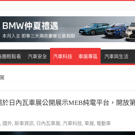
絲團輕鬆看
汽車安全
汽車科技
車展專區
汽車與生活
試駕
restige試駕
團於日內瓦車展公開展示MEB純電平台，開放
,
國外
,
新車資訊
,
日內瓦車展
,
汽車科技
,
車展
,
電動車