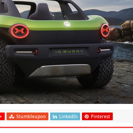
+
Stumbleupon
LinkedIn
Pinterest