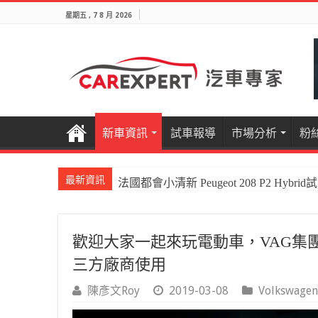
星期五 , 7 8 月 2026
新車資訊
試車報導
市場分析
粉
最新資訊
法國都會小清新 Peugeot 208 P2 Hybrid
國產電油休旅新王者Honda CR-V e:HEV P
歡迎大家一起來玩電動車，VAG集
三方廠商使用
陳彥文Roy
2019-03-08
Volkswagen