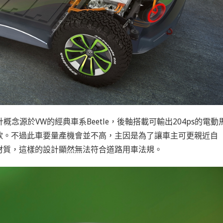
計概念源於VW的經典車系Beetle，後軸搭載可輸出204ps的電動
款。不過此車要量產機會並不高，主因是為了讓車主可更親近自
材質，這樣的設計顯然無法符合道路用車法規。