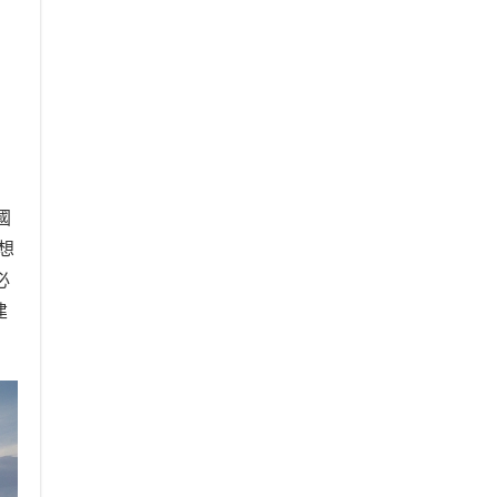
國
想
必
建