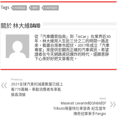
Tags
HONDA
MPV
ODYSSEY
關於 林大維David
從「汽車購買指南」到「isCar」在業界近30
年，林大維用人生近三分之二的時間一路走
來，看盡台灣車市起伏，2017年成立「汽車
專家」來提供宏觀而正確的汽車資訊，希望
讀者在今天網路資訊爆炸的時代，還願意靜
下心來好好把文章看完。
Previous
2021全球汽車的減產數量已經上
看770萬輛，奉勸消費者有車能
搶直須搶
Next
Maserati Levante和Ghibli的F
Tributo限量特仕車發表 紀念當年
傳奇冠軍車手Fangio