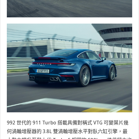
992 世代的 911 Turbo 搭載具備對稱式 VTG 可變葉片幾
何渦輪增壓器的 3.8L 雙渦輪增壓水平對臥六缸引擎，最