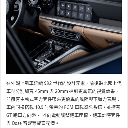
在外觀上新車延續 992 世代的設計元素，前後軸比起上代
車型分別加寬 45mm 與 20mm 達到更霸氣的視覺效果，
並擁有主動式空力套件帶來更優異的風阻與下壓力表現；
車內同樣搭載 10.9 吋螢幕的 PCM 車載資訊系統，並擁有
GT 跑車方向盤、14 向電動調整跑車座椅、跑車計時套件
與 Bose 音響等豐富配備。