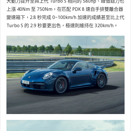
大動力提升至與上代 Turbo S 相同的 580hp、峰值鈕力也
上漲 40Nm 至 750Nm，在匹配 PDK 8 速自手排雙離合器
變速箱下，2.8 秒完成 0~100km/h 加速的成績甚至比上代
Turbo S 的 2.9 秒要更出色，極速則維持在 320km/h。