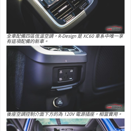
全車配備四區恆溫空調，R-Design 是 XC60 車系中唯一享
有這項配備的新車。
後座空調控制介面下方的為 120V 電源插座，相當實用。