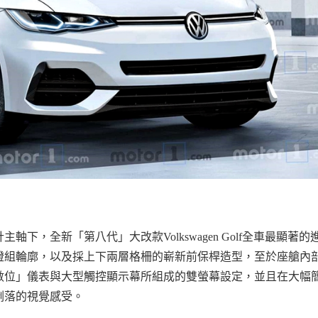
計主軸下，全新「第八代」大改款
Volkswagen Golf
全車最顯著的
燈組輪廓，以及採上下兩層格柵的嶄新前保桿造型，至於座艙內
數位」儀表與大型觸控顯示幕所組成的雙螢幕設定，並且在大幅
俐落的視覺感受。