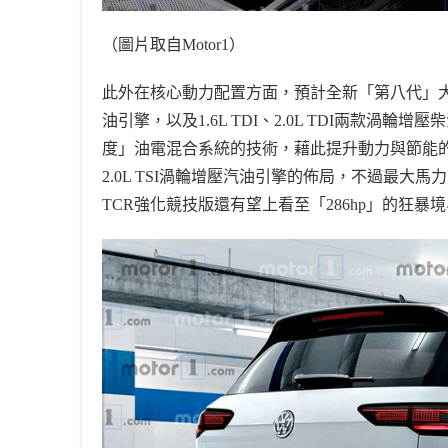
（圖片取自
Motor1
）
此外在核心動力配置方面，預計全新「第八代」
油引擎，以及
1.6L TDI
、
2.0L TDI
兩款渦輪增壓柴
度」油電混合系統的技術，藉此提升動力與節能
2.0L TSI
渦輪增壓汽油引擎的佈局，不過最大馬力
TCR
強化競技版還有望上看至「
286hp
」的狂暴境