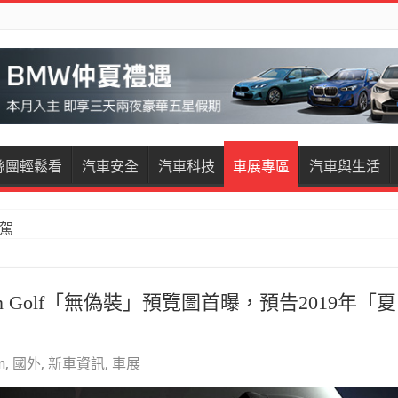
絲團輕鬆看
汽車安全
汽車科技
車展專區
汽車與生活
試駕
restige試駕
n Golf「無偽裝」預覽圖首曝，預告2019年「夏
n
,
國外
,
新車資訊
,
車展