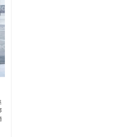
進
部
簡