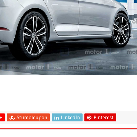
+
Stumbleupon
LinkedIn
Pinterest