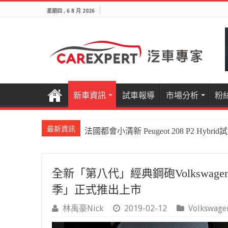
星期四 , 6 8 月 2026
新車資訊
試車報導
市場分析
粉
最新資訊
法國都會小清新 Peugeot 208 P2 Hybrid
國產電油休旅新王者Honda CR-V e:HEV P
全新「第八代」經典鋼砲Volkswage
季」正式推出上市
林禹豪Nick
2019-02-12
Volkswage