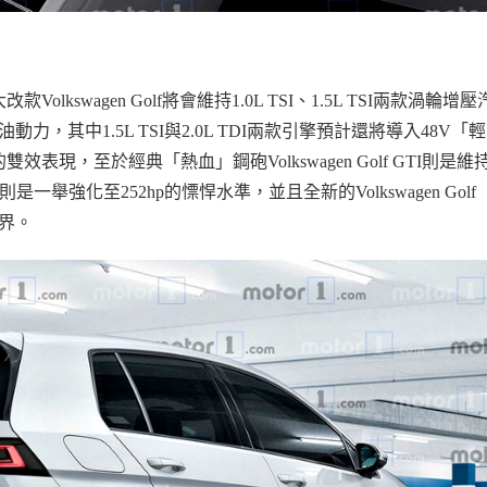
大改款
Volkswagen Golf
將會維持
1.0L TSI
、
1.5L TSI
兩款渦輪增壓
油動力，其中
1.5L TSI
與
2.0L TDI
兩款引擎預計還將導入
48V
「輕
的雙效表現，至於經典「熱血」鋼砲
Volkswagen Golf GTI
則是維
則是一舉強化至
252hp
的慓悍水準，並且全新的
Volkswagen Golf
界。