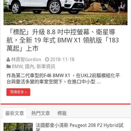
「標配」升級 8.8 吋中控螢幕、衛星導
航，全新 19 年式 BMW X1 領航版「183
萬起」上市
林鼎智Gordon
2018-11-18
BMW
,
國內
,
新車資訊
作為第二代車型的F48 BMW X1 ，在UKL2前驅模組化平
台與靈活多變的車室空間下，在進口中小型 …
閱讀更多 »
最新文章
熱門文章
標籤
法國都會小清新 Peugeot 208 P2 Hybrid試
駕