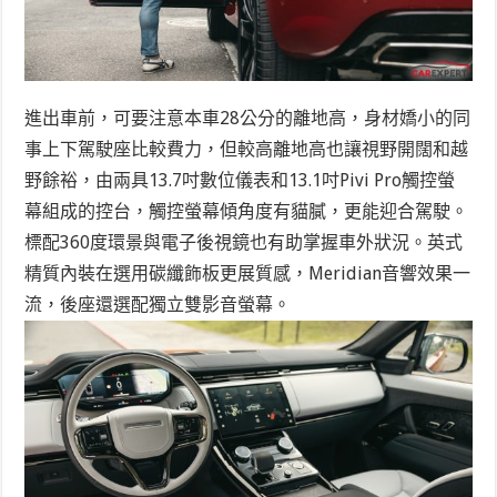
進出車前，可要注意本車28公分的離地高，身材嬌小的同
事上下駕駛座比較費力，但較高離地高也讓視野開闊和越
野餘裕，由兩具13.7吋數位儀表和13.1吋Pivi Pro觸控螢
幕組成的控台，觸控螢幕傾角度有貓膩，更能迎合駕駛。
標配360度環景與電子後視鏡也有助掌握車外狀況。英式
精質內裝在選用碳纖飾板更展質感，Meridian音響效果一
流，後座還選配獨立雙影音螢幕。