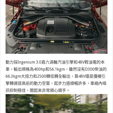
動力採Ingenium 3.0直六渦輪汽油引擎和48V輕油電的本
車，輸出規格為400hp和56.1kgm，雖然沒有D300柴油的
66.3kgm大扭力和2500轉低轉全輸出，靠48V還是彌補引
擎轉速提高前的動力空窗，起步力道順暢許多，車廂內噪
訊抑制極佳，開起來非常順心順手。