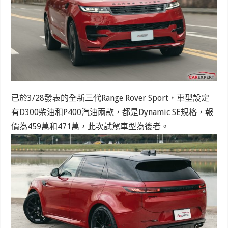
已於3/28發表的全新三代Range Rover Sport，車型設定
有D300柴油和P400汽油兩款，都是Dynamic SE規格，報
價為459萬和471萬，此次試駕車型為後者。