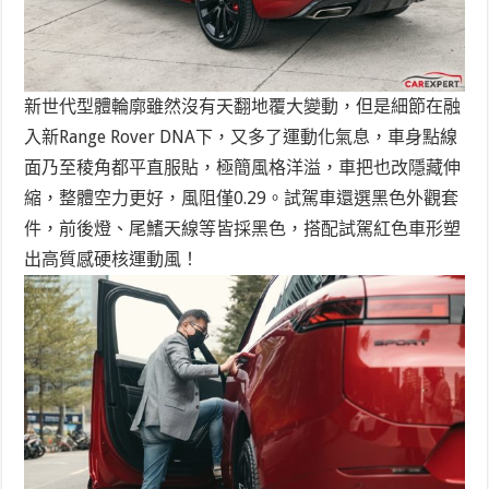
新世代型體輪廓雖然沒有天翻地覆大變動，但是細節在融
入新Range Rover DNA下，又多了運動化氣息，車身點線
面乃至稜角都平直服貼，極簡風格洋溢，車把也改隱藏伸
縮，整體空力更好，風阻僅0.29。試駕車還選黑色外觀套
件，前後燈、尾鰭天線等皆採黑色，搭配試駕紅色車形塑
出高質感硬核運動風！