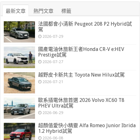
最新文章
熱門文章
標籤
法國都會小清新 Peugeot 208 P2 Hybrid試
駕
2026-07-29
國產電油休旅新王者Honda CR-V e:HEV
Prestige試駕
2026-07-27
越野皮卡新共主 Toyota New Hilux試駕
2026-07-21
歐系插電休旅首選 2026 Volvo XC60 T8
PHEV Ultra試駕
2026-06-29
超顏值愛快小精靈 Alfa Romeo Junior Ibrida
1.2 Hybrid試駕
2026-06-08