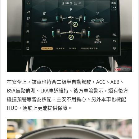
在安全上，該車也符合二級半自動駕駛，ACC、AEB、
BSA盲點偵測、LKA車道維持、後方車流警示，還有後方
碰撞預警等皆為標配，主安不用擔心。另外本車也標配
HUD，駕駛上更能提供保障。