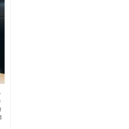
、
的
線
都