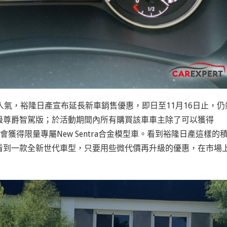
市場人氣，裕隆日產宣布延長新車銷售優惠，即日至11月16日止，仍
級尊爵智駕版；於活動期間內所有購買該車車主除了可以獲得
還會獲得限量專屬New Sentra合金模型車。看到裕隆日產這樣的
看到一款全新世代車型，只要用些微代價再升級的優惠，在市場