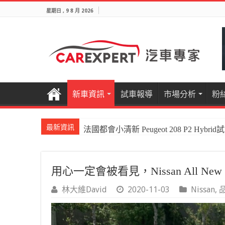
星期日 , 9 8 月 2026
新車資訊
試車報導
市場分析
粉
最新資訊
法國都會小清新 Peugeot 208 P2 Hybrid
國產電油休旅新王者Honda CR-V e:HEV P
用心一定會被看見，Nissan All N
林大維David
2020-11-03
Nissan
,