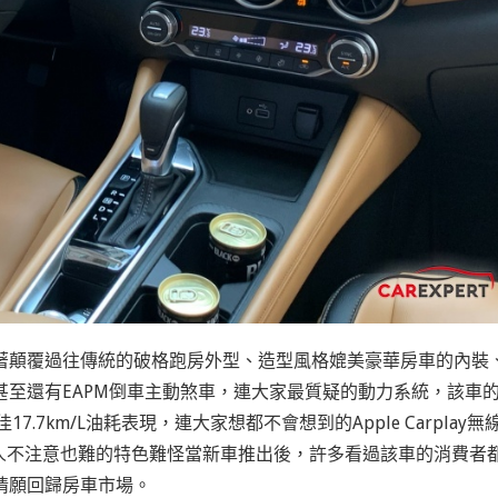
新車有著顛覆過往傳統的破格跑房外型、造型風格媲美豪華房車的內裝
甚至還有EAPM倒車主動煞車，連大家最質疑的動力系統，該車
.7km/L油耗表現，連大家想都不會想到的Apple Carplay無
人不注意也難的特色難怪當新車推出後，許多看過該車的消費者
甘情願回歸房車市場。