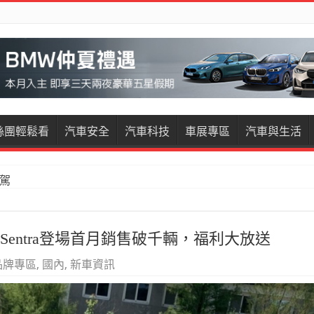
絲團輕鬆看
汽車安全
汽車科技
車展專區
汽車與生活
試駕
restige試駕
ew Sentra登場首月銷售破千輛，福利大放送
品牌專區
,
國內
,
新車資訊