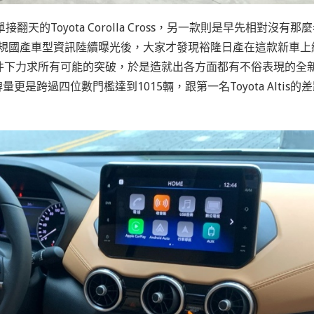
的Toyota Corolla Cross，另一款則是早先相對沒有那
日接近，台規國產車型資訊陸續曝光後，大家才發現裕隆日產在這款新車上
件下力求所有可能的突破，於是造就出各方面都有不俗表現的全
更是跨過四位數門檻達到1015輛，跟第一名Toyota Altis的