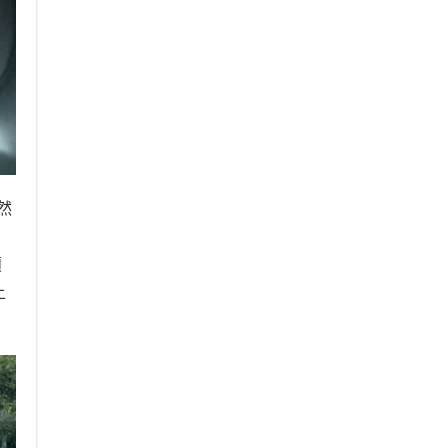
然
積
上