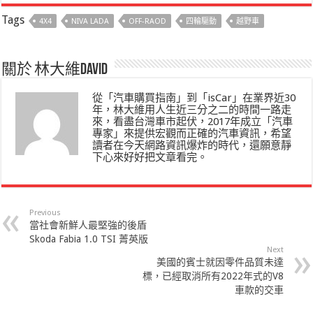
Tags
4X4
NIVA LADA
OFF-RAOD
四輪驅動
越野車
關於 林大維David
從「汽車購買指南」到「isCar」在業界近30
年，林大維用人生近三分之二的時間一路走
來，看盡台灣車市起伏，2017年成立「汽車
專家」來提供宏觀而正確的汽車資訊，希望
讀者在今天網路資訊爆炸的時代，還願意靜
下心來好好把文章看完。
Previous
當社會新鮮人最堅強的後盾
Skoda Fabia 1.0 TSI 菁英版
Next
美國的賓士就因零件品質未達
標，已經取消所有2022年式的V8
車款的交車