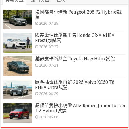
最新文章
熱門文章
標籤
法國都會小清新 Peugeot 208 P2 Hybrid試
駕
2026-07-29
國產電油休旅新王者Honda CR-V e:HEV
Prestige試駕
2026-07-27
越野皮卡新共主 Toyota New Hilux試駕
2026-07-21
歐系插電休旅首選 2026 Volvo XC60 T8
PHEV Ultra試駕
2026-06-29
超顏值愛快小精靈 Alfa Romeo Junior Ibrida
1.2 Hybrid試駕
2026-06-08