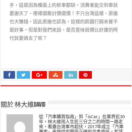
手，這是因為檯面上的新車都缺，消費者能交到車就
要謝天了，哪裡還敢討價還價！不只台灣這樣，原廠
也大賺錢，因此原廠也認為，這樣的飢餓行銷未嘗不
是好事，但是對我們來說，是否意味殺價比好康的時
代就要過去了呢？
關於 林大維David
從「汽車購買指南」到「isCar」在業界近30
年，林大維用人生近三分之二的時間一路走
來，看盡台灣車市起伏，2017年成立「汽車
專家」來提供宏觀而正確的汽車資訊，希望