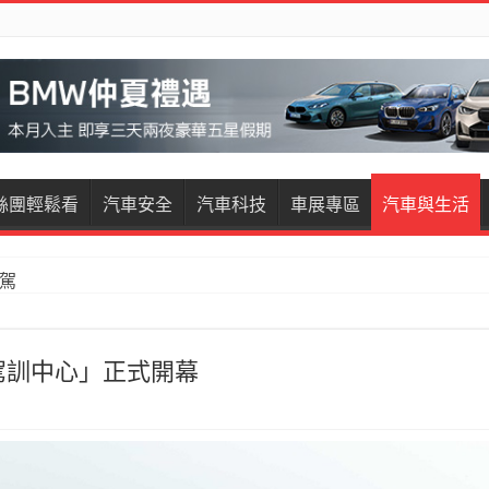
絲團輕鬆看
汽車安全
汽車科技
車展專區
汽車與生活
試駕
restige試駕
駕訓中心」正式開幕