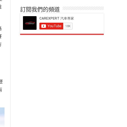
重
訂閱我們的頻道
格
賽
方
歷
有