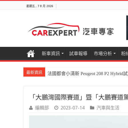
星期五 , 7 8 月 2026
新車資訊
試車報導
市場分析
粉
最新資訊
法國都會小清新 Peugeot 208 P2 Hybrid
國產電油休旅新王者Honda CR-V e:HEV P
「大鵬灣國際賽道」暨「大鵬賽道
編輯部
2023-07-14
汽車與生活