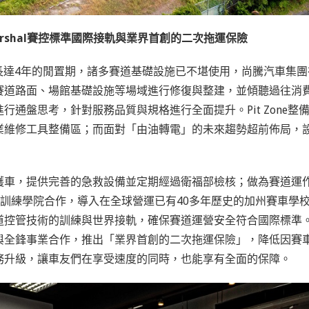
arshal賽控標準國際接軌與業界首創的二次拖運保險
歷長達4年的閒置期，諸多賽道基礎設施已不堪使用，尚騰汽車集團
賽道路面、場館基礎設施等場域進行修復與整建，並傾聽過往消
進行通盤思考，針對服務品質與規格進行全面提升。P
it Zone整
業維修工具整備區；而面對「由油轉電」的未來趨勢超前佈局，
護車，提供完善的急救設備並定期經過衛福部檢核；做為賽道運
摩托訓練學院合作，導入在全球營運已有40多年歷史的加州賽車學
道控管技術的訓練與世界接軌，確保賽道運營安全符合國際標準
與全鋒事業合作，推出「業界首創的二次拖運保險」，降低因賽
務升級，讓車友們在享受速度的同時，也能享有全面的保障。