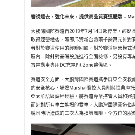
審視過去，強化未來，提供高品質賽道體驗
– M
大鵬灣國際賽道自2019年7月14日起停業，經
取得經營權後，隨即斥資新台幣兩千餘萬元針對
者對於賽道使用的經驗回饋，對於賽道經營模式
區內，除針對基礎設施進行全面檢修，另設有專
置電動車專用DC充電
P
it Zone整備區。
賽道安全方面，大鵬灣國際賽道攜手屏東全安救
的安全核心，場邊Marshal賽控人員則與恒典
亞太華語區課程經驗，將賽道專業控管人員和賽
而針對所有車主進場的愛車，大鵬灣國際賽道也
脫困時所造成的二次人為損壞風險。全方位的服