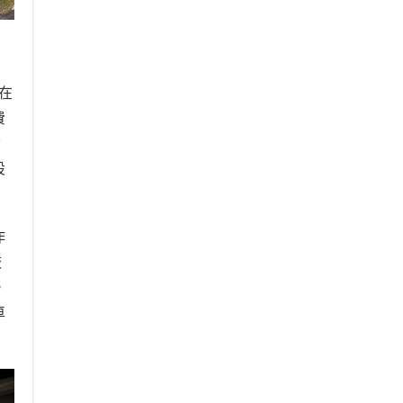
在
費
備
設
作
校
。
車