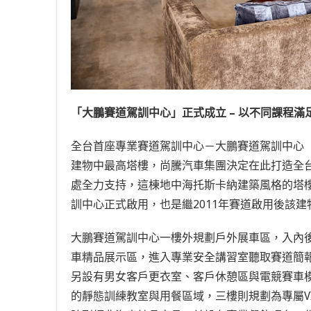
「
大鵬賽道駕訓中心」正式成立
– 以不同課程
全台首座專業賽道駕訓中心－大鵬賽道駕訓中心（Delta Mo
建物中最高塔樓
，尚騰汽車集團決定在此打造全
處全力支持，這棟地中海托斯卡納建築風格的塔樓
訓中心正式啟用，也是繼2011年賽道啟用後該
大鵬賽道駕訓中心一樓外規劃戶外展車區，入內
車精品展示區，進入專業安全講習室聽取賽道簡報後
另設有男女客戶更衣室、客戶休憩區與電競賽車
的靜態訓練教室與用餐區域，三樓則規劃為專屬VI