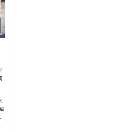
主
理
駕
跑
廳處
人
區