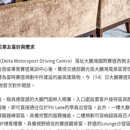
滿足車友喜好與需求
torsport Driving Centre）落址
大鵬灣國際賽道西側
台首座專業賽道駕訓中心後，獲得交通部觀光局大鵬灣風景區管
為當時賽道規劃中所建設的最高建築物，今（14）日大鵬賽道
建物首次對外開放。
後，極具速度感的大廳門面映入眼簾，入口處設置客戶接待區與
，即可直接通往位於Pit Lane的學員出發區。此外，一樓大
模擬器練習區，具備完整的服務機能。二樓規劃可容納超過兩百
P禮賓樓層，具備視野絕佳的賽道觀景窗，舒適的Lounge沙發