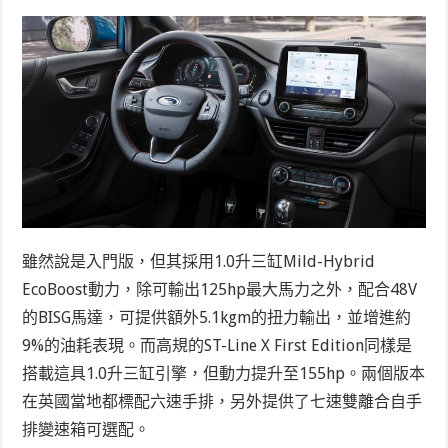
雖然說是入門版，但其採用1.0升三缸Mild-Hybrid
EcoBoost動力，除可輸出125hp最大馬力之外，配合48V
的BISG馬達，可提供額外5.1kgm的扭力輸出，並增進約
9%的油耗表現。而高規的
ST-Line X First Edition
同樣是
搭載這具1.0升三缸引擎，但動力提升至155hp。兩個版本
在英國當地都標配六速手排，另外提供了七速雙離合自手
排變速箱可選配。