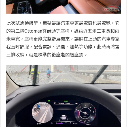
此次試駕頂級型，無疑最讓汽車專家最驚奇也最驚艷，它
的第二排Ottoman尊爵頭等座椅，憑藉近五米二車長和兩
米車寬，座椅更能完整舒展開來，讓躺在上頭的汽車專家
我直呼舒服，配合電調、通風、加熱等功能，此時再將第
三排收納，就是標準的後座老闆級座駕。