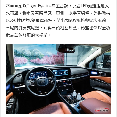
本車車頭以Tiger Eyeline為主基調，配合LED頭燈組融入
水箱罩，穩重又有時尚感，車側則以平直線條、外擴輪拱
以及C柱L型鍍鉻飛翼飾板，帶出類SUV風格與家族風貌，
車尾的貫穿式尾燈，則與車頭相互呼應，形塑出GUV全功
能豪華休旅車的大格局。