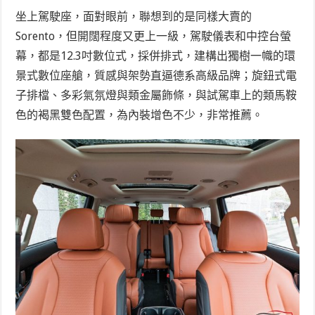
坐上駕駛座，面對眼前，聯想到的是同樣大賣的
Sorento，但開闊程度又更上一級，駕駛儀表和中控台螢
幕，都是12.3吋數位式，採併排式，建構出獨樹一幟的環
景式數位座艙，質感與架勢直逼德系高級品牌；旋鈕式電
子排檔、多彩氣氛燈與類金屬飾條，與試駕車上的類馬鞍
色的褐黑雙色配置，為內裝增色不少，非常推薦。