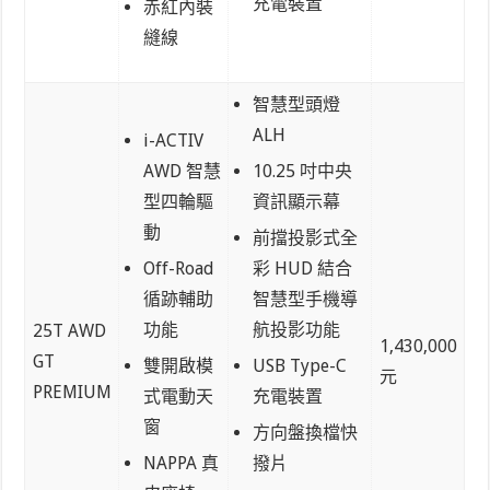
充電裝置
赤紅內裝
縫線
智慧型頭燈
ALH
i-ACTIV
AWD 智慧
10.25 吋中央
型四輪驅
資訊顯示幕
動
前擋投影式全
Off-Road
彩 HUD 結合
循跡輔助
智慧型手機導
功能
航投影功能
25T AWD
1,430,000
GT
雙開啟模
USB Type-C
元
PREMIUM
式電動天
充電裝置
窗
方向盤換檔快
NAPPA 真
撥片