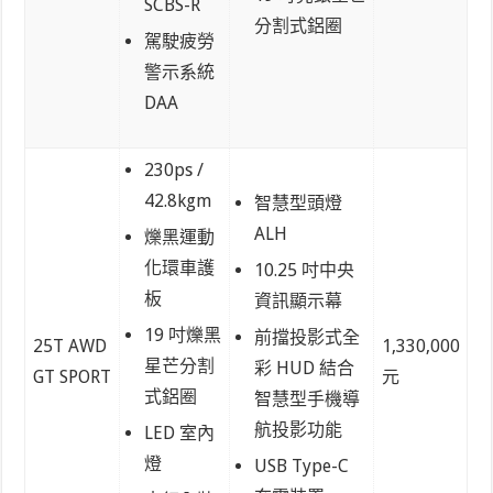
SCBS-R
分割式鋁圈
駕駛疲勞
警示系統
DAA
230ps /
42.8kgm
智慧型頭燈
ALH
爍黑運動
化環車護
10.25 吋中央
板
資訊顯示幕
19 吋爍黑
前擋投影式全
25T AWD
1,330,000
星芒分割
彩 HUD 結合
GT SPORT
元
式鋁圈
智慧型手機導
航投影功能
LED 室內
燈
USB Type-C