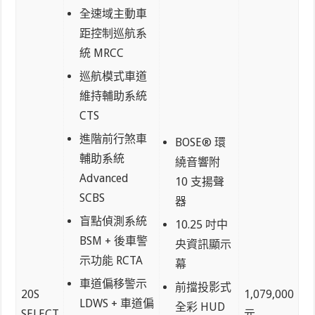
全速域主動車
距控制巡航系
統 MRCC
巡航模式車道
維持輔助系統
CTS
進階前行煞車
BOSE® 環
輔助系統
繞音響附
Advanced
10 支揚聲
SCBS
器
盲點偵測系統
10.25 吋中
BSM + 後車警
央資訊顯示
示功能 RCTA
幕
車道偏移警示
前擋投影式
20S
1,079,000
LDWS + 車道偏
全彩 HUD
SELECT
元