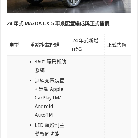
24 年式 MAZDA CX-5 車系配置編成與正式售價
24 年式新增
車型
重點搭載配備
正式售價
配備
360° 環景輔助
系統
無線充電裝置
+ 無線 Apple
CarPlay
TM
/
Android
Auto
TM
LED 頭燈附主
動轉向功能