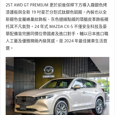
25T AWD GT PREMIUM 更於前後保桿下方導入霧銀色烤
漆護板與全新 19 吋星芒分割式鈦銀色鋁圈，內裝也以全
新銀色金屬蜂巢紋飾板、灰色縫線點綴的環艙皮革飾板襯
托其不凡氣勢。24 年式 MAZDA CX-5 不僅安全科技及豪
華配備皆完勝同價位帶國產及進口對手，輔以日本進口職
人工藝及優雅精緻內裝質感，是 2024 年最佳擁車生活首
選。