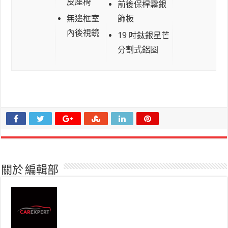
皮座椅
前後保桿霧銀
無邊框室
飾板
內後視鏡
19 吋鈦銀星芒
分割式鋁圈
關於 編輯部