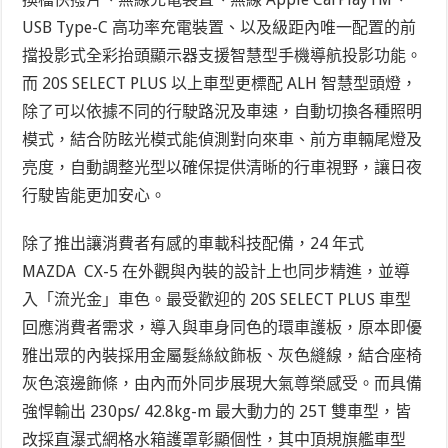
USB Type-C 高功率充電裝置、以及級距內唯一配置的前
擋投影式全彩抬頭顯示器支援智慧型手機導航投影功能。
而 20S SELECT PLUS 以上車型更標配 ALH 智慧型頭燈，
除了可以依據不同的行駛路況及車速，自動切換各種照明
模式，結合防眩光模式能偵測對向來車、前方車輛尾燈及
亮度，自動調整光型以確保提供清晰的行車視野，讓日夜
行駛皆能更加安心。
除了推出讓消費者有感的車載科技配備，24 年式
MAZDA CX-5 在外觀與內裝的設計上也同步精進，並導
入「流光金」車色。最受歡迎的 20S SELECT PLUS 車型
回應消費者需求，導入與車身同色的環車護板，原本即優
雅出眾的內裝採用金屬髮絲紋飾板、灰色縫線，結合座椅
灰色滾邊飾條，由內而外同步展現大氣尊榮感受。而具備
強悍輸出 230ps/ 42.8kg-m 最大動力的 25T 雙車型，皆
改採直瀑式網格水箱護罩彰顯個性，其中頂規旗艦車型