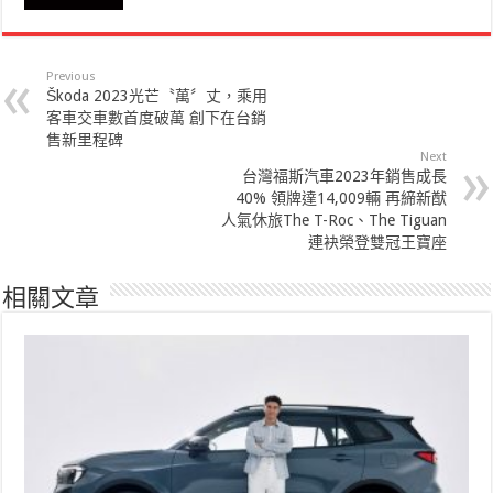
Previous
Škoda 2023光芒〝萬〞丈，乘用
客車交車數首度破萬 創下在台銷
售新里程碑
Next
台灣福斯汽車2023年銷售成長
40% 領牌達14,009輛 再締新猷
人氣休旅The T-Roc、The Tiguan
連袂榮登雙冠王寶座
相關文章