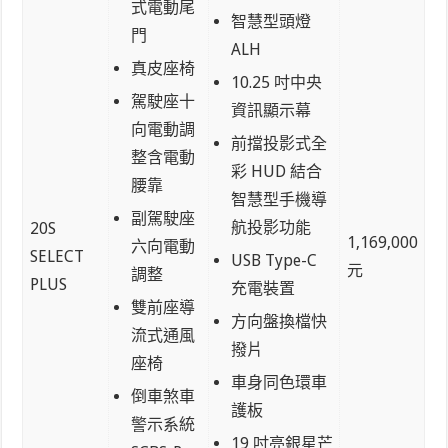
式電動尾
智慧型頭燈
門
ALH
真皮座椅
10.25 吋中央
駕駛座十
資訊顯示幕
向電動調
前擋投影式全
整含電動
彩 HUD 結合
腰靠
智慧型手機導
副駕駛座
航投影功能
20S
1,169,000
六向電動
SELECT
USB Type-C
元
調整
PLUS
充電裝置
雙前座導
方向盤換檔快
流式通風
撥片
座椅
車身同色環車
倒車煞車
護板
警示系統
19 吋亮銀星芒