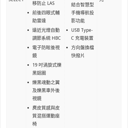
移防止 LAS
結合智慧型
前後四眼式輔
手機導航投
助雷達
影功能
遠近光燈自動
USB Type-
調節系統 HBC
C 充電裝置
電子防眩後視
方向盤換檔
鏡
快撥片
19 吋渦旋式爍
黑鋁圈
爍黑魂動之翼
及爍黑車外後
視鏡
麂皮質感與皮
質混搭運動座
椅