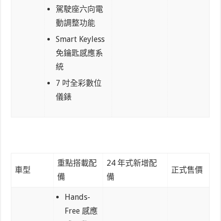
駕駛座六向電
動調整功能
Smart Keyless
免鑰匙感應系
統
7 吋全彩數位
儀錶
重點搭載配
24 年式新增配
車型
正式售價
備
備
Hands-
Free 感應