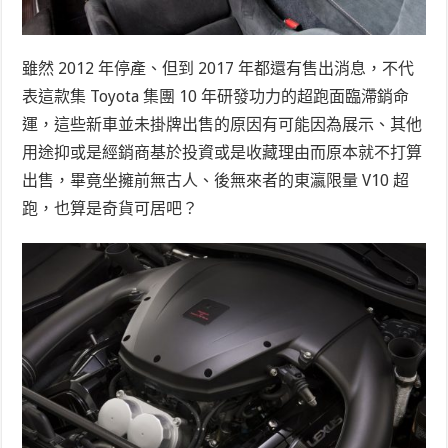
雖然 2012 年停產、但到 2017 年都還有售出消息，不代
表這款集 Toyota 集團 10 年研發功力的超跑面臨滯銷命
運，這些新車並未掛牌出售的原因有可能因為展示、其他
用途抑或是經銷商基於投資或是收藏理由而原本就不打算
出售，畢竟坐擁前無古人、後無來者的東瀛限量 V10 超
跑，也算是奇貨可居吧？