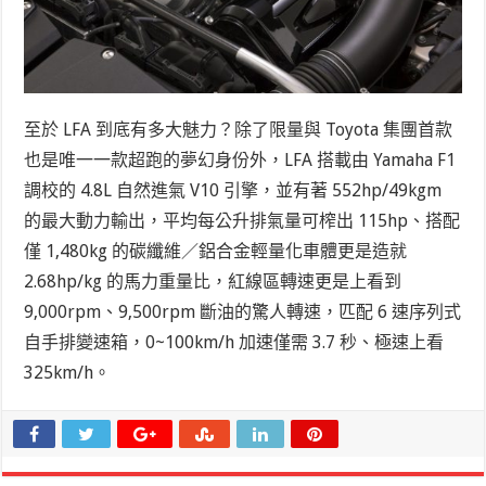
至於 LFA 到底有多大魅力？除了限量與 Toyota 集團首款
也是唯一一款超跑的夢幻身份外，LFA 搭載由 Yamaha F1
調校的 4.8L 自然進氣 V10 引擎，並有著 552hp/49kgm
的最大動力輸出，平均每公升排氣量可榨出 115hp、搭配
僅 1,480kg 的碳纖維／鋁合金輕量化車體更是造就
2.68hp/kg 的馬力重量比，紅線區轉速更是上看到
9,000rpm、9,500rpm 斷油的驚人轉速，匹配 6 速序列式
自手排變速箱，0~100km/h 加速僅需 3.7 秒、極速上看
325km/h。