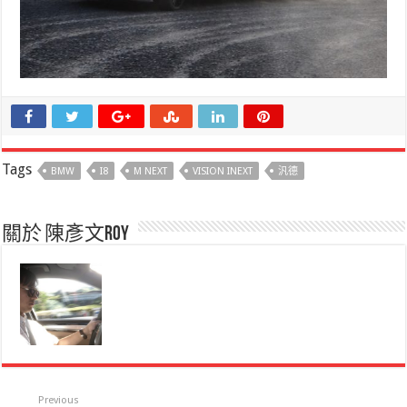
Tags
BMW
I8
M NEXT
VISION INEXT
汎德
關於 陳彥文Roy
Previous