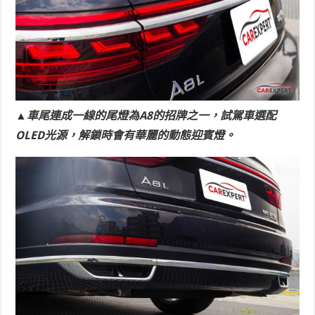
▲車尾連成一線的尾燈為A8的招牌之一，試駕車選配
OLED光源，解鎖時會有華麗的動態迎賓燈。