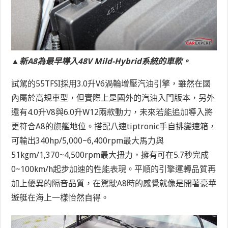
▲新A8為最早導入48V Mild-Hybrid系統的車款。
試駕的55TFSI採用3.0升V6渦輪增壓汽油引擎，雖然在國
內屬於高規車型，但實際上是國外的汽油入門版本，另外
還有4.0升V8與6.0升W12兩款動力，未來若能追加導入將
更符合A8的旗艦地位。搭配八速tiptronic手自排變速箱，
可輸出340hp/5,000~6,400rpm最大馬力與
51kgm/1,370~4,500rpm最大扭力，擁有可在5.7秒完成
0~100km/h起步加速的性能表現。平順的引擎運轉品質再
加上優異的隔音品質，在駕駛A8時的感覺就像是開著豪華
遊艇在海上一樣怡然自得。