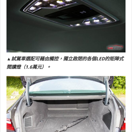
▲試駕車選配可藉由觸控，獨立啟閉的各個LED的矩陣式
閱讀燈（1.6萬元）。