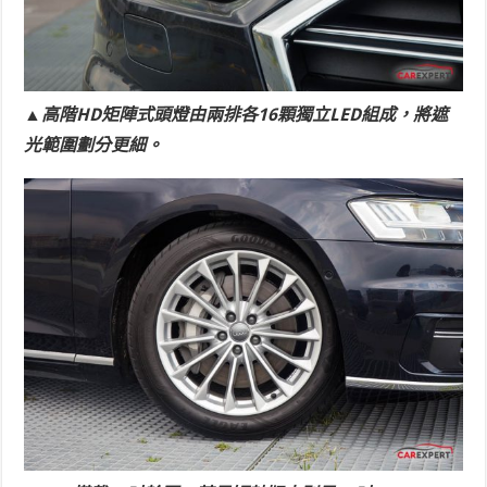
▲高階HD矩陣式頭燈由兩排各16顆獨立LED組成，將遮
光範圍劃分更細。