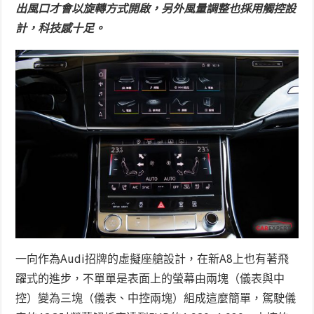
出風口才會以旋轉方式開啟，另外風量調整也採用觸控設
計，科技感十足。
一向作為Audi招牌的虛擬座艙設計，在新A8上也有著飛
躍式的進步，不單單是表面上的螢幕由兩塊（儀表與中
控）變為三塊（儀表、中控兩塊）組成這麼簡單，駕駛儀