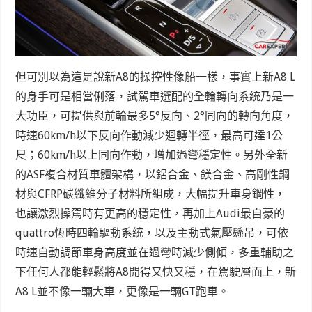
但可別以為這是說新A8的操控性像船一樣，事實上新A8 L
的身手可是相當俐落，試駕車選配的全輪轉向系統乃是一
大功臣，可提供與前輪最多5°反向、2°同向的轉向角度，
時速60km/h以下反向作動減少迴轉半徑，最高可達1公
尺；60km/h以上同向作動，增加過彎穩定性。另外全新
的ASF複合材質車體架構，以鋁合金、鎂合金、高剛性鋼
材與CFRP碳纖維分子材料所組成，大幅提升車身鋼性，
也讓激烈操駕時有更高的穩定性，再加上Audi最自豪的
quattro恆時四輪驅動系統，以及主動式氣壓懸吊，可依
時速自動調節車身高度並在過彎時減少側傾，多重輔助之
下任何人都能輕鬆將A8開得又快又穩，在駕駛層面上，新
A8 L並不像一輛大車，更像是一輛GT跑車。