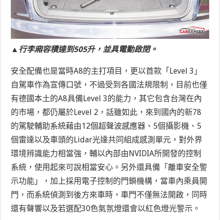
▲行李廂容積達到505升，並具電動啟閉。
安全配備也是當時A8的主打項目，更以首款「Level 3」
自駕車作為宣傳口號，不過受到各國法規限制，目前也僅
有德國本土的A8具備Level 3的能力，其它包含台灣在內
的市場，都仍屬於Level 2，話雖如此，來到國內的新78
的駕駛輔助系統藉由12個超聲波感應器、5個攝影機、5
個雷達以及車頭的Lidar光達共同組成感測單元，對外界
環境辨識能力相當強，輔以內部由NVIDIA所開發的控制
系統，使用起來可說相當安心。另外還具備「離車安全警
示功能」，加上採用電子控制的門鎖機構，當車內乘員開
門，而系統偵測到後方來車時，車門不僅無法開啟，同時
還有聲響以及若選配30色氣氛燈還會以紅色燈光警示。