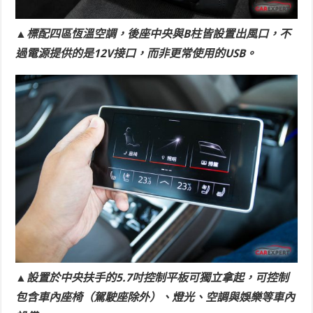
▲標配四區恆溫空調，後座中央與B柱皆設置出風口，不
過電源提供的是12V接口，而非更常使用的USB。
▲設置於中央扶手的5.7吋控制平板可獨立拿起，可控制
包含車內座椅（駕駛座除外）、燈光、空調與娛樂等車內