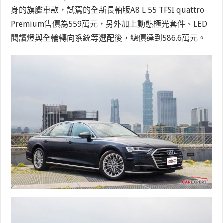
身的旗艦車款，試駕的全新長軸版A8 L 55 TFSI quattro
Premium售價為559萬元，另外加上動態極光套件、LED
閱讀燈與全輪轉向系統等選配後，總價達到586.6萬元。