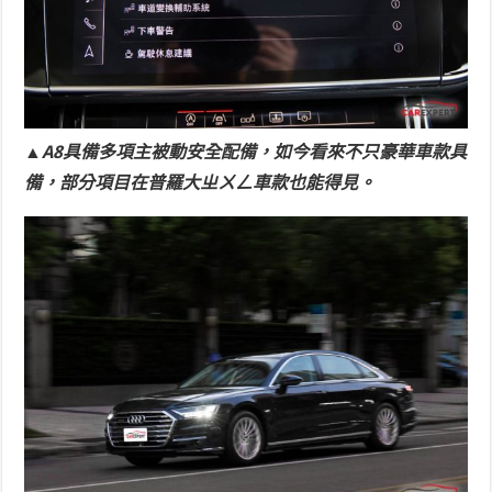
▲A8具備多項主被動安全配備，如今看來不只豪華車款具
備，部分項目在普羅大ㄓㄨㄥ車款也能得見。