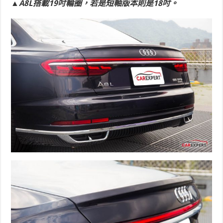
▲A8L搭載19吋輪圈，若是短軸版本則是18吋。