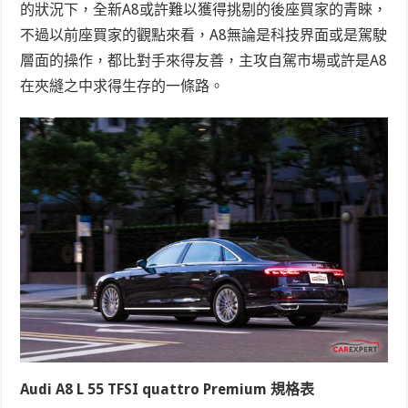
的狀況下，全新A8或許難以獲得挑剔的後座買家的青睞，
不過以前座買家的觀點來看，A8無論是科技界面或是駕駛
層面的操作，都比對手來得友善，主攻自駕市場或許是A8
在夾縫之中求得生存的一條路。
Audi A8 L 55 TFSI quattro Premium 規格表