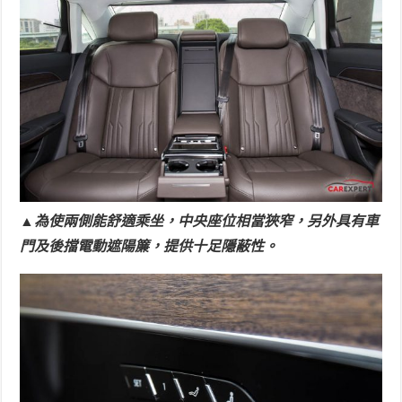
▲為使兩側能舒適乘坐，中央座位相當狹窄，另外具有車
門及後擋電動遮陽簾，提供十足隱蔽性。