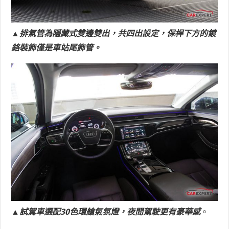
▲排氣管為隱藏式雙邊雙出，共四出設定，保桿下方的鍍
鉻裝飾僅是車站尾飾管。
▲試駕車選配30色環艙氣氛燈，夜間駕駛更有豪華感
。