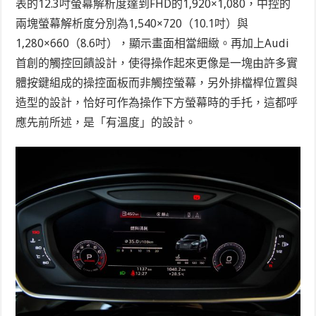
表的12.3吋螢幕解析度達到FHD的1,920×1,080，中控的
兩塊螢幕解析度分別為1,540×720（10.1吋）與
1,280×660（8.6吋），顯示畫面相當細緻。再加上Audi
首創的觸控回饋設計，使得操作起來更像是一塊由許多實
體按鍵組成的操控面板而非觸控螢幕，另外排檔桿位置與
造型的設計，恰好可作為操作下方螢幕時的手托，這都呼
應先前所述，是「有溫度」的設計。