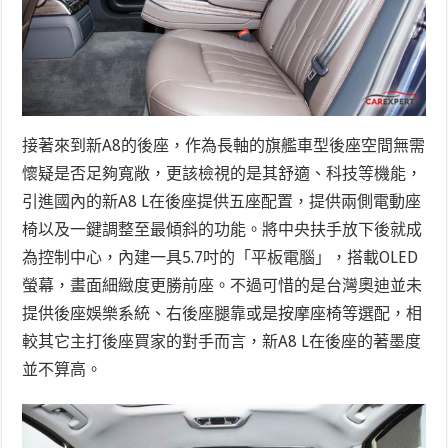
接著來到新A8的後座，作為長軸的旗艦車型後座空間無需
懷疑是否足夠寬敞，更該檢視的是其舒適、科技等機能，
引進國內的新A8 L在後座提供五座配置，提供兩側電動座
椅以及一鍵調整至最傾斜的功能。將中央扶手放下後就成
為控制中心，內建一具5.7吋的「平板電腦」，搭載OLED
螢幕，畫面細緻度更勝前座。不過可惜的是台灣奧迪並未
提供後座娛樂系統、右後座腿靠或是按摩座椅等選配，相
較其它主打後座買家的對手而言，新A8 L在後座的著墨度
並不算高。