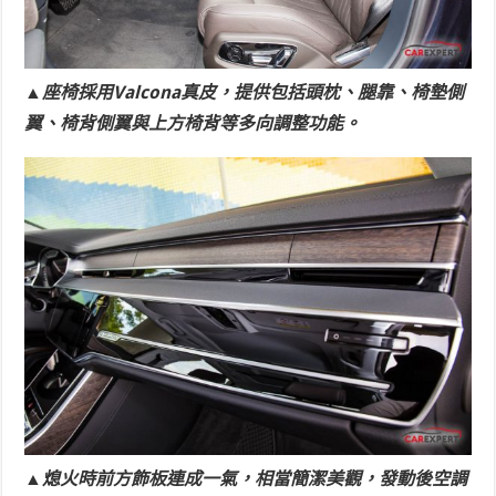
▲座椅採用Valcona真皮，提供包括頭枕、腿靠、椅墊側
翼、椅背側翼與上方椅背等多向調整功能。
▲熄火時前方飾板連成一氣，相當簡潔美觀，發動後空調