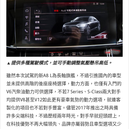
▲提供多種駕駛模式，並可手動調整氣壓懸吊高低。
雖然本次試駕的新A8 L為長軸旗艦，不過引進國內的車型
並未提供高階的後座座椅選擇，動力方面，也僅有入門的
V6汽柴油動力可供選擇，不若7 Series、S-Class兩大對手
均提供V8甚至V12如此更有豪車氣勢的動力選項，就連客
製化的項目也不若對手豐富。儘管2017年推出之時具備
許多尖端科技，不過歷經兩年時光，對手早就迎頭趕上，
在科技優勢不再大幅領先、品牌亦屬弱勢且車型選項又少