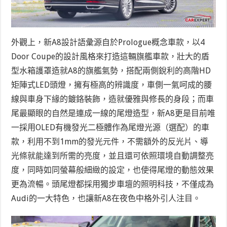
外觀上，新A8設計語彙源自於Prologue概念車款，以4
Door Coupe的設計風格來打造這輛旗艦車款，壯大的盾
型水箱護罩造就A8的旗艦氣勢，搭配兩側銳利的高階HD
矩陣式LED頭燈，擁有極高的辨識度，車側一氣呵成的腰
線與車身下緣的鍍鉻裝飾，造就優雅與修長的身段；而車
尾最顯眼的自然是連成一線的尾燈造型，新A8更是目前唯
一採用OLED有機發光二極體作為尾燈光源（選配）的車
款，利用不到1mm的發光元件，不需額外的反光片、導
光條就能達到所需的亮度，並且還可依照環境自動調整亮
度，同時如同螢幕般細緻的設定，也使得尾燈的動態效果
更為流暢。頭尾燈都採用獨步車壇的照明科技，不僅成為
Audi的一大特色，也讓新A8在夜色中格外引人注目。