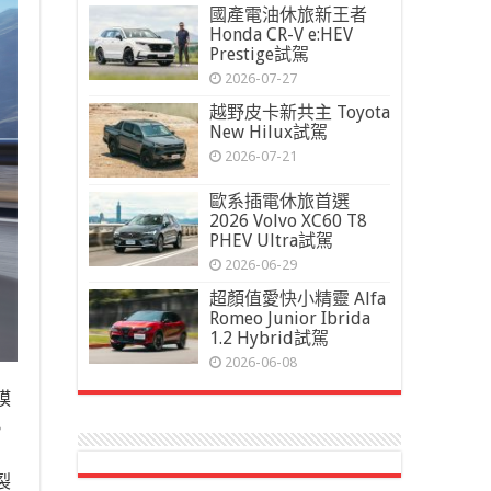
國產電油休旅新王者
Honda CR-V e:HEV
Prestige試駕
2026-07-27
越野皮卡新共主 Toyota
New Hilux試駕
2026-07-21
歐系插電休旅首選
2026 Volvo XC60 T8
PHEV Ultra試駕
2026-06-29
超顏值愛快小精靈 Alfa
Romeo Junior Ibrida
1.2 Hybrid試駕
2026-06-08
膜
。
裂