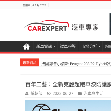
星期四 , 6 8 月 2026
新車資訊
試車報導
市場分析
粉
最新資訊
國產電油休旅新王者Honda CR-V e:HEV P
百年工藝：全新克麗超跑車漆防護
編輯部
2022-06-27
汽車與生活