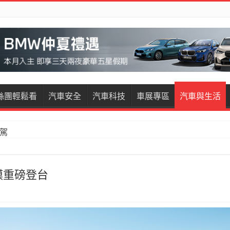
絲團輕鬆看
汽車安全
汽車科技
車展專區
汽車與生活
restige試駕
膜重磅登台