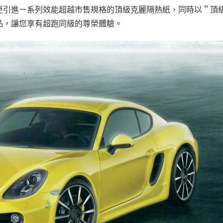
更引進ㄧ系列效能超越市售規格的頂級克麗隔熱紙，同時以＂頂
品，讓您享有超跑同級的尊榮體驗。