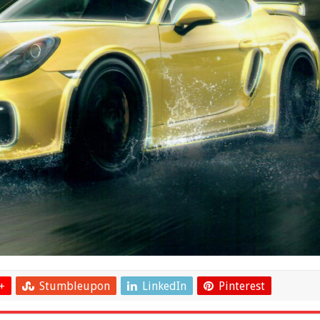
+
Stumbleupon
LinkedIn
Pinterest