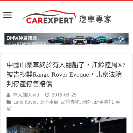
中國山寨車終於有人翻船了，江鈴陸風X7
被告抄襲Range Rover Evoque，北京法院
判停產停售賠償
林大維David
2019-03-25
Land Rover
,
上海車展
,
品牌專區
,
國外
,
新車資訊
,
車
展