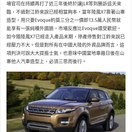
場官司在持續再打了近三年後終於讓JLR等到勝訴這天來
臨，不過對江鈴來說已經相當夠本，當年陸風X7靠著山寨
造型，用只要Evoque約莫三分之一價即13.5萬人民幣就
能享有一張純種外國臉，市場反應比Evoque還受歡迎，
如今隨陸風X7已經走入產品末期，停產停售對江鈴來說已
經壓力不大。但是對所有在中國大陸的外資品牌而言，這
項判決可說大大提振士氣，也意味中國當地車廠日後在山
寨他人汽車造型上，必須三思而後行。