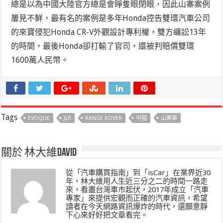
總是以為中國大陸官方總是會睜隻眼閉眼，因此山寨案例
屢見不鮮，最有名的案例是多年Honda控告雙環汽車公司
的來寶侵犯Honda CR-V外觀設計專利權，雙方纏訟13年
的時間，最後Honda卻打輸了官司，還被判賠償雙環
1600萬人民幣。
Tags
EVOQUE
JLR
RANGE ROVER
中國
山寨車
關於 林大維David
從「汽車購買指南」到「isCar」在業界近30
年，林大維用人生近三分之二的時間一路走
來，看盡台灣車市起伏，2017年成立「汽車
專家」來提供宏觀而正確的汽車資訊，希望
讀者在今天網路資訊爆炸的時代，還願意靜
下心來好好把文章看完。