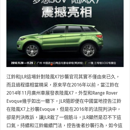
江鈴和JLR這場針對陸風X7抄襲官司其實不僅由來已久，
而且過程還相當精采，原來早在2016年以前，當江鈴在
2014年11月廣州車展發表陸風X7，外型和Range Rover
Evoque幾乎如出一轍下，JLR隨即便在中國當地控告江鈴
在陸風X7上抄襲Evoque，但是在2016年的法院判決中，
卻是判決敗訴，讓JLR栽了一個筋斗，JLR顯然是忍不下這
口氣，持續和江鈴繼續鬥法，控告後者抄襲行為，如今這